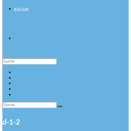
AUTOR
Suche
nach:
Startseite
Sehenswürdigkeiten
Hotels
Autor
d-1-2