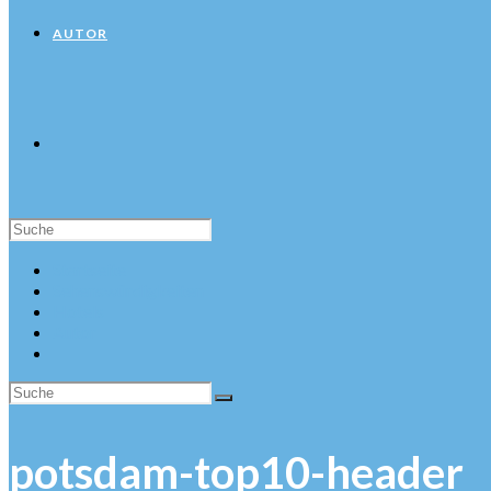
AUTOR
Suche
nach:
Startseite
Sehenswürdigkeiten
Hotels
Autor
potsdam-top10-header