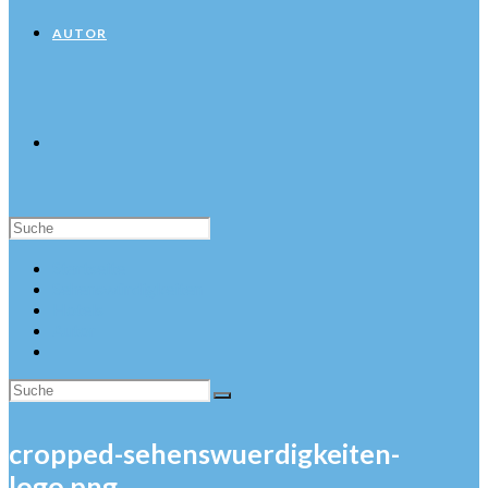
AUTOR
Suche
nach:
Startseite
Sehenswürdigkeiten
Hotels
Autor
cropped-sehenswuerdigkeiten-
logo.png