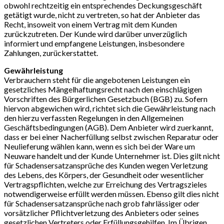
obwohl rechtzeitig ein entsprechendes Deckungsgeschäft
getätigt wurde, nicht zu vertreten, so hat der Anbieter das
Recht, insoweit von einem Vertrag mit dem Kunden
zurückzutreten. Der Kunde wird darüber unverzüglich
informiert und empfangene Leistungen, insbesondere
Zahlungen, zurückerstattet.
Gewährleistung
Verbrauchern steht für die angebotenen Leistungen ein
gesetzliches Mängelhaftungsrecht nach den einschlägigen
Vorschriften des Bürgerlichen Gesetzbuch (BGB) zu. Sofern
hiervon abgewichen wird, richtet sich die Gewährleistung nach
den hierzu verfassten Regelungen in den Allgemeinen
Geschäftsbedingungen (AGB). Dem Anbieter wird zuerkannt,
dass er bei einer Nacherfüllung selbst zwischen Reparatur oder
Neulieferung wählen kann, wenn es sich bei der Ware um
Neuware handelt und der Kunde Unternehmer ist. Dies gilt nicht
für Schadensersatzansprüche des Kunden wegen Verletzung
des Lebens, des Körpers, der Gesundheit oder wesentlicher
Vertragspflichten, welche zur Erreichung des Vertragszieles
notwendigerweise erfüllt werden müssen. Ebenso gilt dies nicht
für Schadensersatzansprüche nach grob fahrlässiger oder
vorsätzlicher Pflichtverletzung des Anbieters oder seines
gesetzlichen Vertreters oder Erfüllungsgehilfen. Im Übrigen